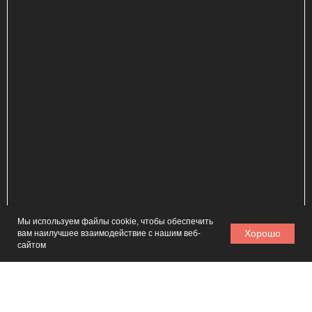
ИП Карамаева Алена Юрьевна
ИНН 560910614029 / ОГРНИП 323784700205623
Мы используем файлы cookie, чтобы обеспечить
Хорошо
вам наилучшее взаимодействие с нашим веб-
НАЗАД
сайтом