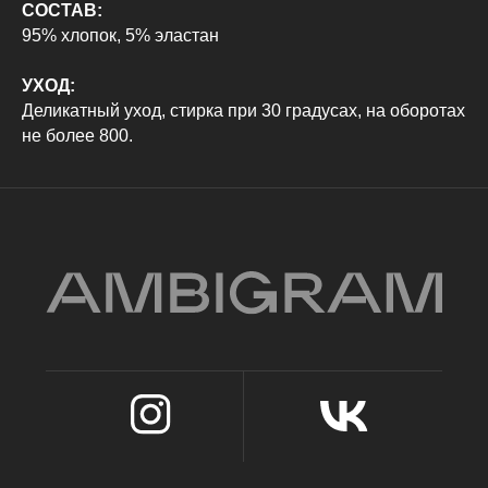
Брюки
СОСТАВ:
95% хлопок, 5% эластан
УХОД:
Политика конфиденциальности
Деликатный уход, стирка при 30 градусах, на оборотах
Оферта
не более 800.
ИП Карамаева Алена Юрьевна
ИНН 560910614029 / ОГРНИП 323784700205623