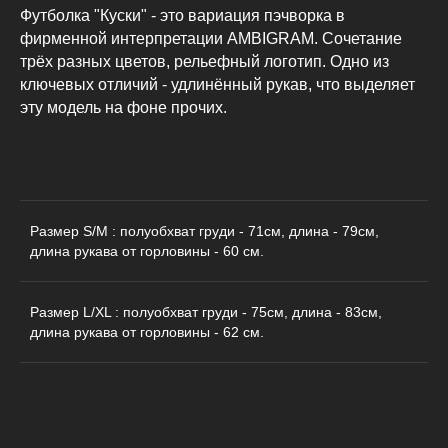
Футболка "Куски" - это вариация пэчворка в
фирменной интерпретации AMBIGRAM. Сочетание
трёх разных цветов, рельефный логотип. Одно из
ключевых отличий - удлинённый рукав, что выделяет
эту модель на фоне прочих.
Размер S/M : полуобхват груди - 71см, длина - 79см,
длина рукава от горловины - 60 см.
КАТАЛОГ
ДЛЯ КЛИЕНТОВ
Пиджаки
О бренде
Размер L/XL : полуобхват груди - 75см, длина - 83см,
длина рукава от горловины - 62 см.
Рубашки
Доставка и оплата
Футболки
Возврат
Худи
Сотрудничество
Свитшоты
Контакты