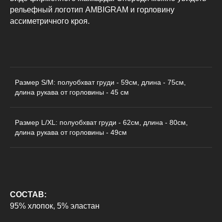
рельефный логотип AMBIGRAM и горловину
ассиметричного кроя.
Размер S/M: полуобхват груди - 59см, длина - 75см,
длина рукава от горловины - 45 см
КАТАЛОГ
ДЛЯ КЛИЕНТОВ
Размер L/XL: полуобхват груди - 62см, длина - 80см,
Пиджаки
О бренде
длина рукава от горловины - 49см
Рубашки
Доставка и оплата
Футболки
Возврат
Худи
Сотрудничество
Свитшоты
Контакты
СОСТАВ:
Брюки
95% хлопок, 5% эластан