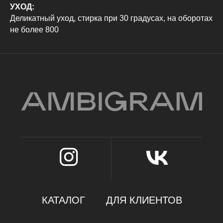
УХОД:
Политика конфиденциальности
Деликатный уход, стирка при 30 градусах, на оборотах
не более 800
Оферта
ИП Карамаева Алена Юрьевна
ИНН 560910614029 / ОГРНИП 323784700205623