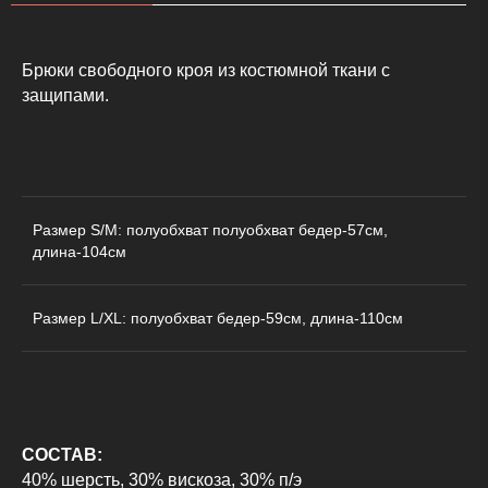
Брюки свободного кроя из костюмной ткани с
защипами.
Размер S/M: полуобхват полуобхват бедер-57см,
длина-104см
КАТАЛОГ
ДЛЯ КЛИЕНТОВ
Пиджаки
О бренде
Размер L/XL: полуобхват бедер-59см, длина-110см
Рубашки
Доставка и оплата
Футболки
Возврат
Худи
Сотрудничество
Свитшоты
Контакты
СОСТАВ:
Брюки
40% шерсть, 30% вискоза, 30% п/э