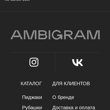
Оферта
ИП Карамаева Алена Юрьевна
ИНН 560910614029 / ОГРНИП 323784700205623