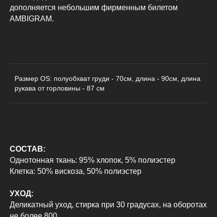
дополняется небольшим фирменным билетом
AMBIGRAM.
Размер OS: полуобхват груди - 70см, длина - 90см, длина
КАТАЛОГ
ДЛЯ КЛИЕНТОВ
рукава от горловины - 87 см
Пиджаки
О бренде
Рубашки
Доставка и оплата
Футболки
Возврат
СОСТАВ:
Худи
Сотрудничество
Однотонная ткань: 95% хлопок, 5% полиэстер
Свитшоты
Контакты
Клетка: 50% вискоза, 50% полиэстер
Брюки
УХОД:
Деликатный уход, стирка при 30 градусах, на оборотах
Политика конфиденциальности
не более 800.