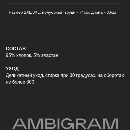
Рубашки
Доставка и оплата
Футболки
Возврат
Размер 2XL/3XL: полуобхват груди - 74см, длина - 83см
Худи
Сотрудничество
Свитшоты
Контакты
Брюки
СОСТАВ:
95% хлопок, 5% эластан
Политика конфиденциальности
Оферта
УХОД:
ИП Карамаева Алена Юрьевна
Деликатный уход, стирка при 30 градусах, на оборотах
ИНН 560910614029 / ОГРНИП 323784700205623
не более 800.