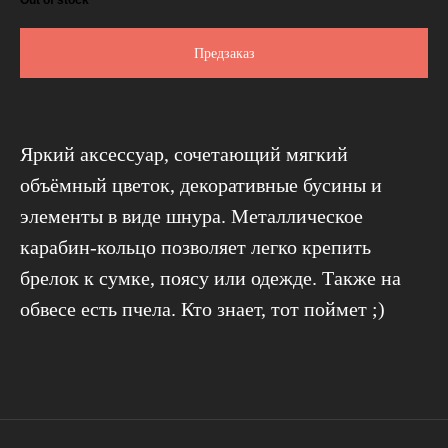
Out of stock
Предзаказ
Яркий аксессуар, сочетающий мягкий
объёмный цветок, декоративные бусины и
элементы в виде шнура. Металлическое
карабин-кольцо позволяет легко крепить
КАТАЛОГ
ДЛЯ КЛИЕНТОВ
брелок к сумке, поясу или одежде. Также на
Пиджаки
О бренде
обвесе есть пчела. Кто знает, тот поймет ;)
Рубашки
Доставка и оплата
Футболки
Возврат
Худи
Сотрудничество
Свитшоты
Контакты
Брюки