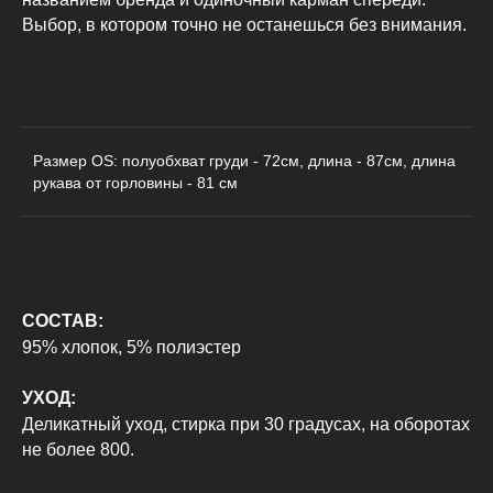
Выбор, в котором точно не останешься без внимания.
Размер OS: полуобхват груди - 72см, длина - 87см, длина
КАТАЛОГ
ДЛЯ КЛИЕНТОВ
рукава от горловины - 81 см
Пиджаки
О бренде
Рубашки
Доставка и оплата
Футболки
Возврат
Худи
Сотрудничество
СОСТАВ:
Свитшоты
Контакты
95% хлопок, 5% полиэстер
Брюки
УХОД:
Деликатный уход, стирка при 30 градусах, на оборотах
не более 800.
Политика конфиденциальности
Оферта