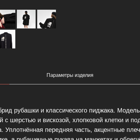
Параметры изделия
рид рубашки и классического пиджака. Модель
й с шерстью и вискозой, хлопковой клетки и п
а. Уплотнённая передняя часть, акцентные пле
ике, а рубашечные рукава на манжетах и облег