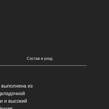
Состав и уход
 выполнена из
одкладочной
чи и высокий
чённая