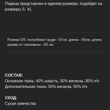
Пиджак представлен в едином размере, подойдет на
размеры S- XL
Размер OS: полуобхват груди - 67см, длина - 83см, длина
КАТАЛОГ
ДЛЯ КЛИЕНТОВ
рукава от горловины - 83 см.
Пиджаки
О бренде
Рубашки
Доставка и оплата
Футболки
Возврат
Худи
Сотрудничество
СОСТАВ:
Свитшоты
Контакты
Основная ткань: 40% шерсть, 30% вискоза, 30% п/э
Брюки
Дополнительная ткань: 50% вискоза, 50% п/э
УХОД:
Политика конфиденциальности
Сухая химчистка