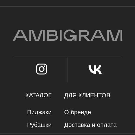
Оферта
ИП Карамаева Алена Юрьевна
ИНН 560910614029 / ОГРНИП 323784700205623